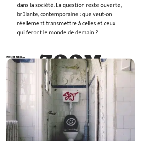
dans la société. La question reste ouverte,
brûlante, contemporaine : que veut-on
réellement transmettre à celles et ceux
qui feront le monde de demain ?
ZOOM
ZOOM SUR…
SUR…