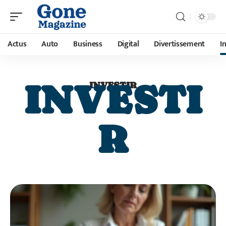
Actus
Auto
Business
Digital
Divertissement
I
INVESTI
INVESTIR
R