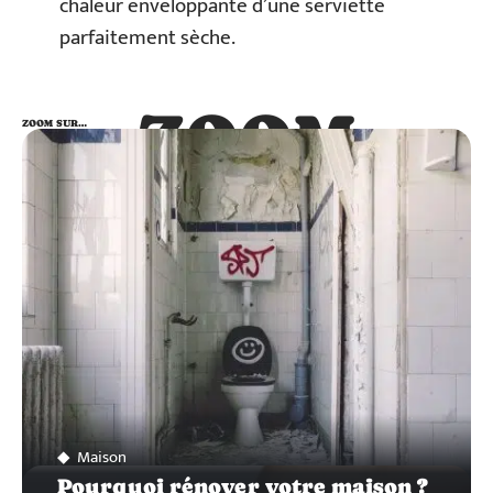
chaleur enveloppante d’une serviette
parfaitement sèche.
ZOOM
ZOOM SUR…
SUR…
Maison
Pourquoi rénover votre maison ?