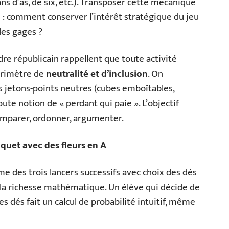
ans d’as, de six, etc.). Transposer cette mécanique
: comment conserver l’intérêt stratégique du jeu
des gages ?
dre républicain rappellent que toute activité
périmètre de
neutralité et d’inclusion
. On
s jetons-points neutres (cubes emboîtables,
te notion de « perdant qui paie ». L’objectif
omparer, ordonner, argumenter.
quet avec des fleurs en A
 des trois lancers successifs avec choix des dés
de la richesse mathématique. Un élève qui décide de
es dés fait un calcul de probabilité intuitif, même