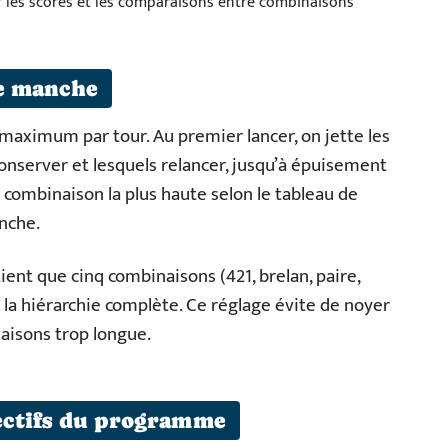
r les scores et les comparaisons entre combinaisons
ne manche
maximum par tour. Au premier lancer, on jette les
conserver et lesquels relancer, jusqu’à épuisement
la combinaison la plus haute selon le tableau de
nche.
tient que cinq combinaisons (421, brelan, paire,
se la hiérarchie complète. Ce réglage évite de noyer
naisons trop longue.
bjectifs du programme