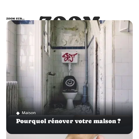
ZOOM
ZOOM SUR…
SUR…
Maison
Pourquoi rénover votre maison ?