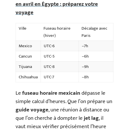
en avril en Égypte : préparez votre
voyage
Ville
Fuseau horaire
Décalage avec
(hiver)
Paris
Mexico
UTC-6
–7h
Cancun
UTC-5
–6h
Tijuana
UTC-8
–9h
Chihuahua
UTC-7
–8h
Le
fuseau horaire mexicain
dépasse le
simple calcul d’heures. Que l’on prépare un
guide voyage
, une réunion à distance ou
que l’on cherche à dompter le
jet lag
, il
vaut mieux vérifier précisément l’heure