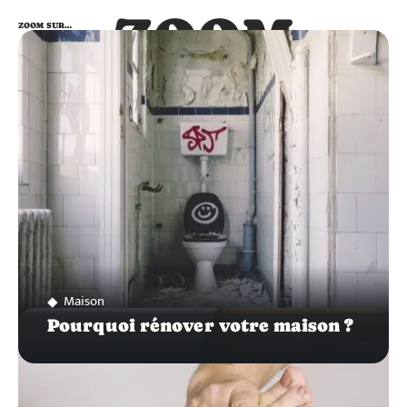
ZOOM
ZOOM SUR…
SUR…
Maison
Pourquoi rénover votre maison ?