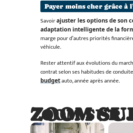
Payer moins cher grâce à l
Savoir
ajuster les options de son 
adaptation intelligente de la for
marge pour d’autres priorités financièr
véhicule.
Rester attentif aux évolutions du march
contrat selon ses habitudes de conduit
auto, année après année.
budget
ZOOM SU
ZOOM SUR