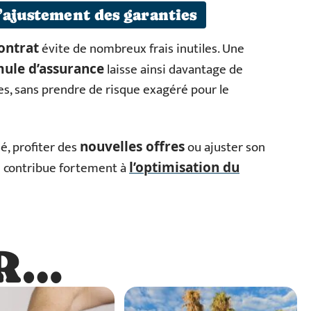
’ajustement des garanties
évite de nombreux frais inutiles. Une
contrat
laisse ainsi davantage de
mule d’assurance
es, sans prendre de risque exagéré pour le
é, profiter des
ou ajuster son
nouvelles offres
e contribue fortement à
l’optimisation du
R…
…