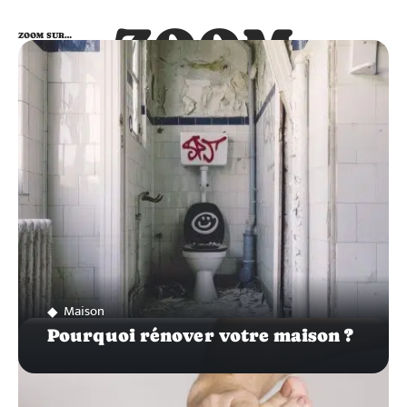
ZOOM
ZOOM SUR…
SUR…
Maison
Pourquoi rénover votre maison ?