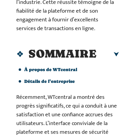
l’industrie. Cette réussite témoigne de la
fiabilité de la plateforme et de son
engagement à fournir d’excellents
services de transactions en ligne.
SOMMAIRE
À propos de WTcentral
Détails de l’entreprise
Récemment, WTcentral a montré des
progrès significatifs, ce qui a conduit à une
satisfaction et une confiance accrues des
utilisateurs. L’interface conviviale de la
plateforme et ses mesures de sécurité