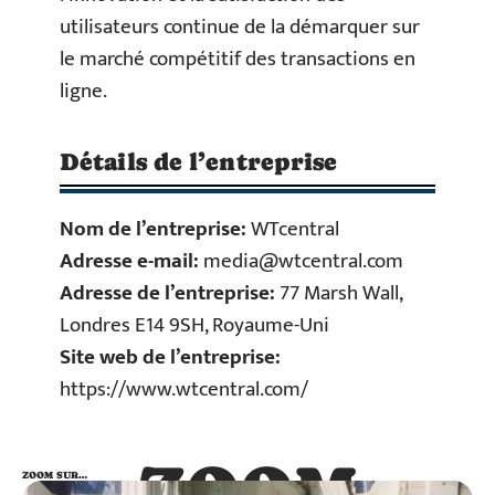
utilisateurs continue de la démarquer sur
le marché compétitif des transactions en
ligne.
Détails de l’entreprise
Nom de l’entreprise:
WTcentral
Adresse e-mail:
media@wtcentral.com
Adresse de l’entreprise:
77 Marsh Wall,
Londres E14 9SH, Royaume-Uni
Site web de l’entreprise:
https://www.wtcentral.com/
ZOOM
ZOOM SUR…