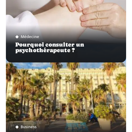
Médecine
Pourquoi consulter un
psychothérapeute ?
Business