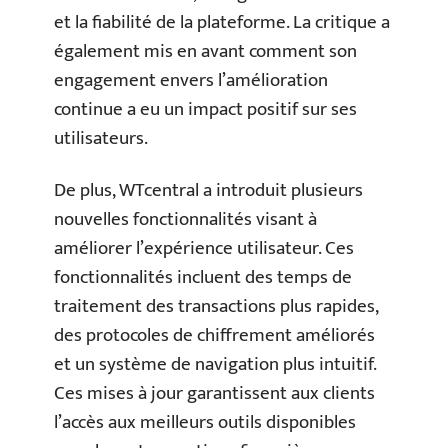
et la fiabilité de la plateforme. La critique a
également mis en avant comment son
engagement envers l’amélioration
continue a eu un impact positif sur ses
utilisateurs.
De plus, WTcentral a introduit plusieurs
nouvelles fonctionnalités visant à
améliorer l’expérience utilisateur. Ces
fonctionnalités incluent des temps de
traitement des transactions plus rapides,
des protocoles de chiffrement améliorés
et un système de navigation plus intuitif.
Ces mises à jour garantissent aux clients
l’accès aux meilleurs outils disponibles