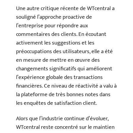
Une autre critique récente de WTcentral a
souligné l’approche proactive de
l’entreprise pour répondre aux
commentaires des clients. En écoutant
activement les suggestions et les
préoccupations des utilisateurs, elle a été
en mesure de mettre en œuvre des
changements significatifs qui améliorent
l’expérience globale des transactions
financières. Ce niveau de réactivité a valu à
la plateforme de très bonnes notes dans
les enquêtes de satisfaction client.
Alors que l’industrie continue d’évoluer,
WTcentral reste concentré sur le maintien