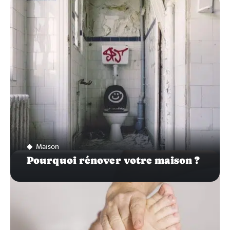
SUR…
Maison
Pourquoi rénover votre maison ?