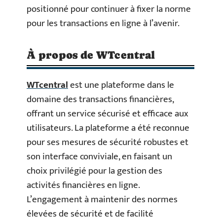
positionné pour continuer à fixer la norme
pour les transactions en ligne à l’avenir.
À propos de WTcentral
WTcentral
est une plateforme dans le
domaine des transactions financières,
offrant un service sécurisé et efficace aux
utilisateurs. La plateforme a été reconnue
pour ses mesures de sécurité robustes et
son interface conviviale, en faisant un
choix privilégié pour la gestion des
activités financières en ligne.
L’engagement à maintenir des normes
élevées de sécurité et de facilité