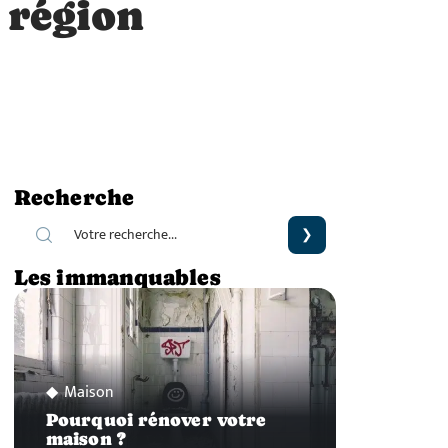
a région
Recherche
Les immanquables
Maison
Pourquoi rénover votre
maison ?