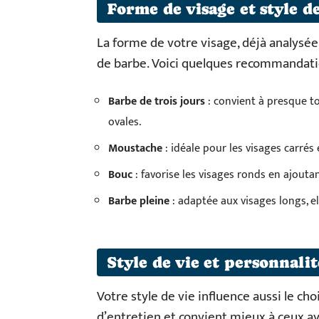
Forme de visage et style d
La forme de votre visage, déjà analysée
de barbe. Voici quelques recommandati
Barbe de trois jours
: convient à presque to
ovales.
Moustache
: idéale pour les visages carrés
Bouc
: favorise les visages ronds en ajoutant
Barbe pleine
: adaptée aux visages longs, e
Style de vie et personnalit
Votre style de vie influence aussi le ch
d’entretien et convient mieux à ceux ay