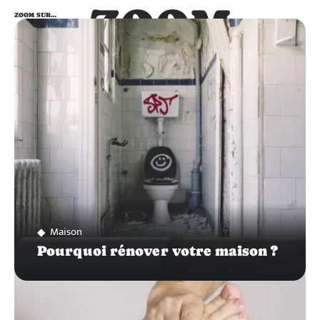
ZOOM
ZOOM SUR…
SUR…
Maison
Pourquoi rénover votre maison ?