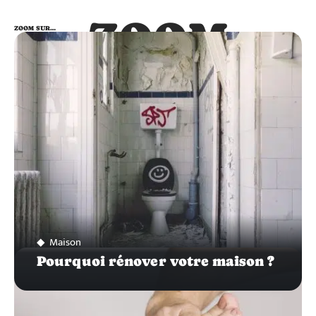
ZOOM
ZOOM SUR…
SUR…
Maison
Pourquoi rénover votre maison ?