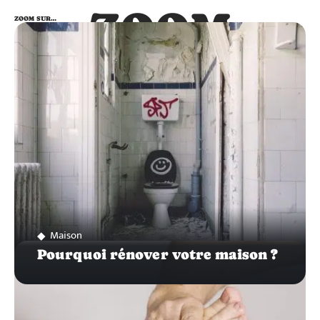
ZOOM
ZOOM SUR…
SUR…
Maison
Pourquoi rénover votre maison ?