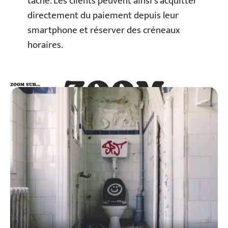
tâche. Les clients peuvent ainsi s’acquitter
directement du paiement depuis leur
smartphone et réserver des créneaux
horaires.
ZOOM
ZOOM SUR…
SUR…